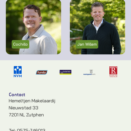
Cochillo
Jan Willem
Contact
Hemeltjen Makelaardij
Nieuwstad 33
7201 NL Zutphen
Tel: 0575-746013