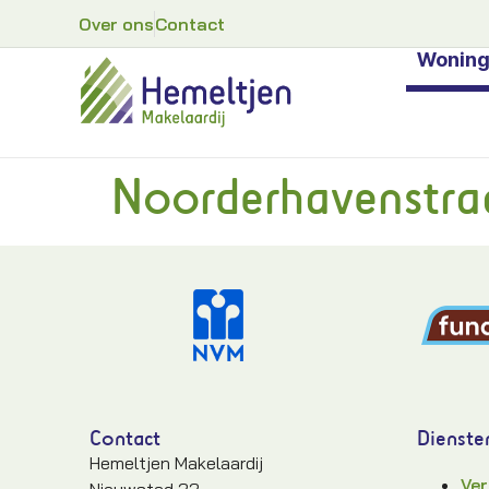
Over ons
Contact
Wonin
Noorderhavenstra
Contact
Dienste
Hemeltjen Makelaardij
Ver
Nieuwstad 33