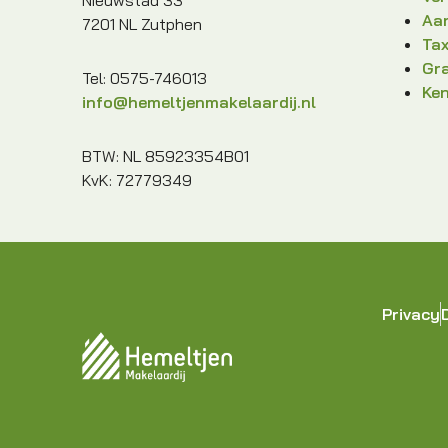
Aan
7201 NL Zutphen
Tax
Gra
Tel: 0575-746013
Ke
info@hemeltjenmakelaardij.nl
BTW: NL 85923354B01
KvK: 72779349
Privacy