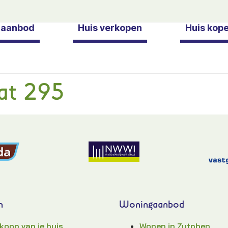
gaanbod
Huis verkopen
Huis kop
at 295
n
Woningaanbod
koop van je huis
Wonen in Zutphen