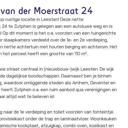
 van der Moerstraat 24
p rustige locatie in Leesten! Deze nette
 24 te Zutphen is gelegen aan een autoluwe weg en is
! Op dit moment is het o.a. voorzien van een tuingerichte
r slaapkamers verdeeld over de 1e- en 2e verdieping,
n nette achtertuin met houten berging en achterom. Het
 het perceel heeft een grootte van 110 m².
we straat centraal in (nieuwbouw-)wijk Leesten. De wijk
 de dagelijkse boodschappen. Daarnaast ben je binnen
g, waardoor omliggende steden als Arnhem, Deventer en
er heeft Zutphen o.a. een ruim aanbod qua verenigingen en
r altijd wat te beleven is!
naar de 1e verdieping en toilet voorzien van fonteintje.
provisiekast onder de trap en laminaatvloer. Woonkeuken
ramische kookplaat, afzuigkap, combi-oven, koelkast en