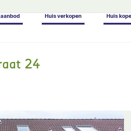
gaanbod
Huis verkopen
Huis kop
raat 24