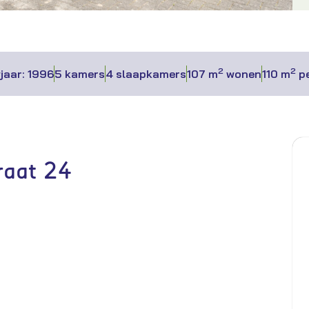
2
2
jaar: 1996
5 kamers
4 slaapkamers
107 m
wonen
110 m
pe
raat 24