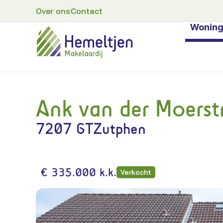
Over ons
Contact
Wonin
Ank van der Moerst
7207 GT
Zutphen
€ 335.000 k.k.
Verkocht