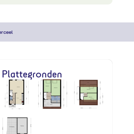
rceel
Plattegronden