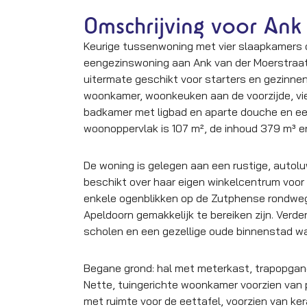
Omschrijving voor Ank
Keurige tussenwoning met vier slaapkamers o
eengezinswoning aan Ank van der Moerstraat
uitermate geschikt voor starters en gezinnen
woonkamer, woonkeuken aan de voorzijde, vie
badkamer met ligbad en aparte douche en ee
woonoppervlak is 107 m², de inhoud 379 m³ en
De woning is gelegen aan een rustige, autolu
beschikt over haar eigen winkelcentrum voor
enkele ogenblikken op de Zutphense rondwe
Apeldoorn gemakkelijk te bereiken zijn. Verd
scholen en een gezellige oude binnenstad waa
Begane grond: hal met meterkast, trapopgang 
Nette, tuingerichte woonkamer voorzien van 
met ruimte voor de eettafel, voorzien van ke