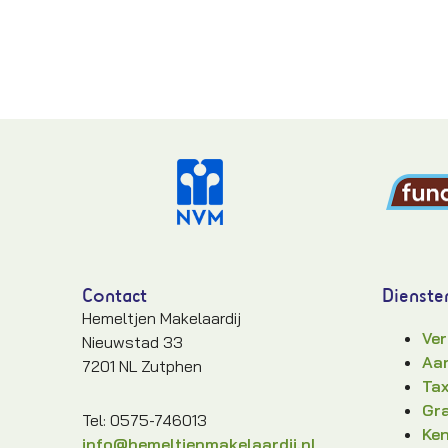
Contact
Dienste
Hemeltjen Makelaardij
Ver
Nieuwstad 33
Aan
7201 NL Zutphen
Tax
Gra
Tel: 0575-746013
Ke
info@hemeltjenmakelaardij.nl