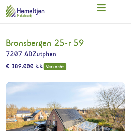
Bronsbergen 25-r 59
7207 AD
Zutphen
€ 389.000 k.k.
Verkocht