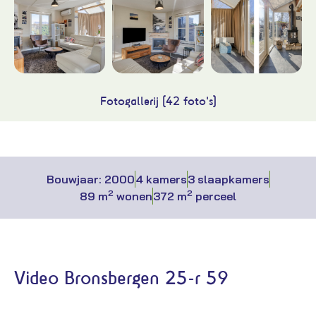
Fotogallerij (42 foto's)
Bouwjaar: 2000
4 kamers
3 slaapkamers
2
2
89 m
wonen
372 m
perceel
Video Bronsbergen 25-r 59