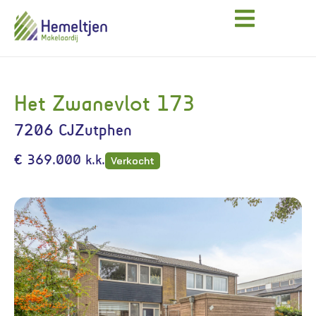
Het Zwanevlot 173
7206 CJ
Zutphen
€ 369.000 k.k.
Verkocht