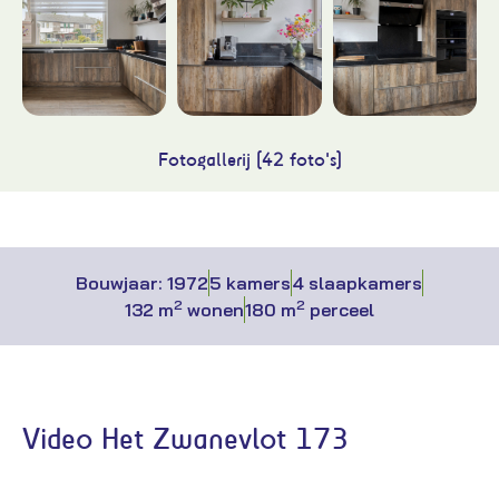
Fotogallerij (42 foto's)
Bouwjaar: 1972
5 kamers
4 slaapkamers
2
2
132 m
wonen
180 m
perceel
Video Het Zwanevlot 173