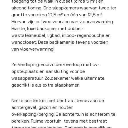
toegang tot de walk in closet (circa 5 m²) en
airconditioning. Drie slaapkamers waarvan twee ter
grootte van circa 10,5 m² en één van 12,5 m².
Hiervan zijn er twee voorzien van vloerverwarming.
Riante, luxe badkamer met dubbel-
wastafelmeubel, ligbad, inloop- regendouche en
wandcloset. Deze badkamer is tevens voorzien
van vloerverwarming!
2e Verdieping: voorzolder/overloop met cv-
opstelplaats en aansluiting voor de
wasapparatuur. Zolderkamer welke uitermate
geschikt is als extra slaapkamer!
Nette achtertuin met bestraat terras aan de
achtergevel, gazon en houten
overkapping/berging. De achtertuin is achterom te
bereiken. Ruime voortuin, tevens met bestraat
terras en houten berging. Parkeren is mogelijk op