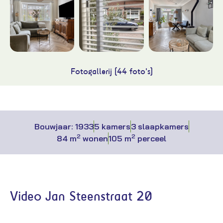
Fotogallerij (44 foto's)
Bouwjaar: 1933
5 kamers
3 slaapkamers
2
2
84 m
wonen
105 m
perceel
Video Jan Steenstraat 20