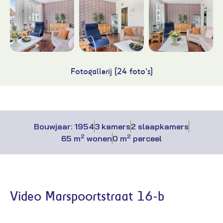
Fotogallerij (24 foto's)
Bouwjaar: 1954
3 kamers
2 slaapkamers
2
2
65 m
wonen
0 m
perceel
Video Marspoortstraat 16-b