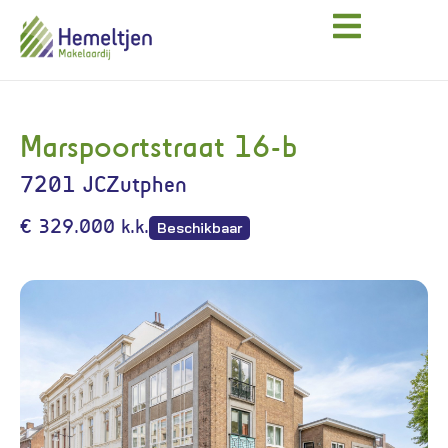
Marspoortstraat 16-b
7201 JC
Zutphen
€ 329.000 k.k.
Beschikbaar