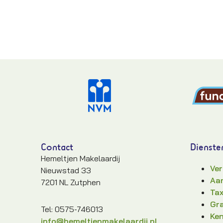
Contact
Dienste
Hemeltjen Makelaardij
Ver
Nieuwstad 33
Aan
7201 NL Zutphen
Tax
Gra
Tel: 0575-746013
Ke
info@hemeltjenmakelaardij.nl