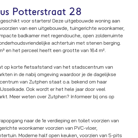
us Potterstraat 28
geschikt voor starters! Deze uitgebouwde woning aan
. voorzien van een uitgebouwde, tuingerichte woonkamer,
compacte badkamer met regendouche, open zolderruimte
nderhoudsvriendelijke achtertuin met stenen berging.
m³ en het perceel heeft een grootte van 164 m².
at op korte fietsafstand van het stadscentrum van
kten in de nabij omgeving waardoor je de dagelijkse
 centrum van Zutphen staat o.a. bekend om haar
Jsselkade. Ook wordt er het hele jaar door veel
arkt. Meer weten over Zutphen? Informeer bij ons op
rapopgang naar de 1e verdieping en toilet voorzien van
gerichte woonkamer voorzien van PVC-vloer,
tertuin. Moderne half open keuken, voorzien van 5-pits