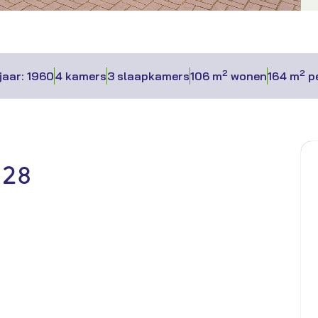
2
2
aar: 1960
4 kamers
3 slaapkamers
106 m
wonen
164 m
pe
 28