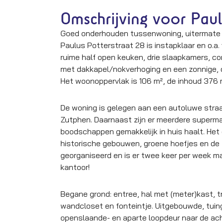
Omschrijving voor Paul
Goed onderhouden tussenwoning, uitermate 
Paulus Potterstraat 28 is instapklaar en o.a
ruime half open keuken, drie slaapkamers, 
met dakkapel/nokverhoging en een zonnige, o
Het woonoppervlak is 106 m², de inhoud 376 
De woning is gelegen aan een autoluwe stra
Zutphen. Daarnaast zijn er meerdere supermar
boodschappen gemakkelijk in huis haalt. Het
historische gebouwen, groene hoefjes en de I
georganiseerd en is er twee keer per week m
kantoor!
Begane grond: entree, hal met (meter)kast, t
wandcloset en fonteintje. Uitgebouwde, tuin
openslaande- en aparte loopdeur naar de ach