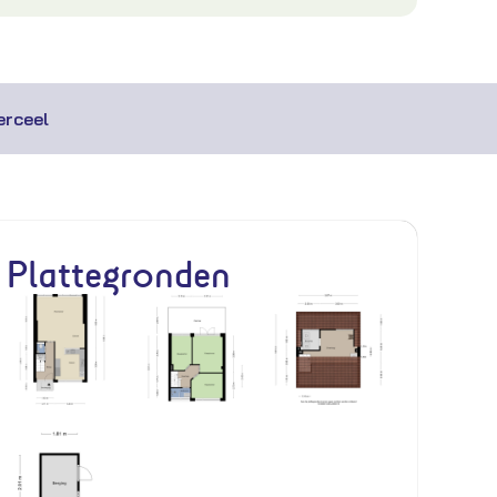
rceel
Plattegronden