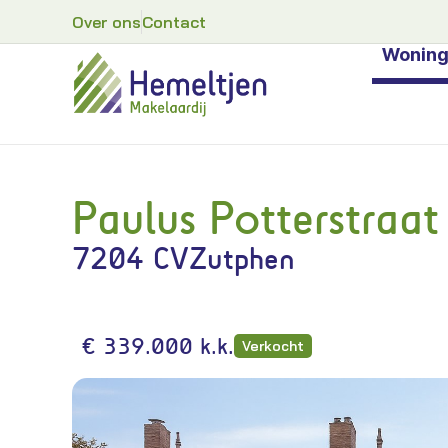
Over ons
Contact
Wonin
Paulus Potterstraat
7204 CV
Zutphen
€ 339.000 k.k.
Verkocht