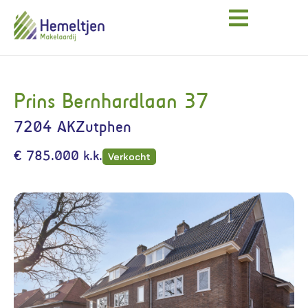
Prins Bernhardlaan 37
7204 AK
Zutphen
€ 785.000 k.k.
Verkocht