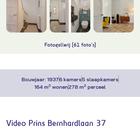
Fotogallerij (61 foto's)
Bouwjaar: 1937
6 kamers
5 slaapkamers
2
2
164 m
wonen
278 m
perceel
Video Prins Bernhardlaan 37