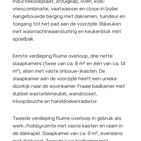
inductiekookplaat, afzuigkap, oven, koel-
vriescombinatie, vaatwasser en close-in boiler.
Aangebouwde berging met dakramen, tuindeur en
toegang tot het pad aan de voorzijde. Bijkeuken
met wasmachineaansluiting en keukenblok met
spoelbak.
Eerste verdieping Ruime overloop, drie nette
slaapkamers (twee van ca. 8 m² en één van ca. 14
m²), allen met vaste (inbouw-)kasten. De
slaapkamer aan de voorzijde heeft een unieke
doorkijk naar de woonkamer. Fraaie badkamer met
dubbel wastafelmeubel, wandcloset,
inloopdouche en handdoekenradiator.
Tweede verdieping Ruime overloop in gebruik als
werk-/hobbyruimte met vaste kasten en raam in
de dakkapel. Slaapkamer van ca. 9 m², eveneens
met dakkapel. Tweede luxe badkamer met