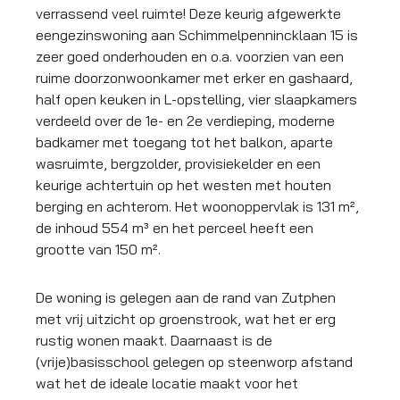
verrassend veel ruimte! Deze keurig afgewerkte
eengezinswoning aan Schimmelpennincklaan 15 is
zeer goed onderhouden en o.a. voorzien van een
ruime doorzonwoonkamer met erker en gashaard,
half open keuken in L-opstelling, vier slaapkamers
verdeeld over de 1e- en 2e verdieping, moderne
badkamer met toegang tot het balkon, aparte
wasruimte, bergzolder, provisiekelder en een
keurige achtertuin op het westen met houten
berging en achterom. Het woonoppervlak is 131 m²,
de inhoud 554 m³ en het perceel heeft een
grootte van 150 m².
De woning is gelegen aan de rand van Zutphen
met vrij uitzicht op groenstrook, wat het er erg
rustig wonen maakt. Daarnaast is de
(vrije)basisschool gelegen op steenworp afstand
wat het de ideale locatie maakt voor het