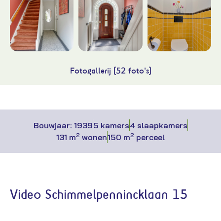
Fotogallerij (52 foto's)
Bouwjaar: 1939
5 kamers
4 slaapkamers
2
2
131 m
wonen
150 m
perceel
Video Schimmelpennincklaan 15