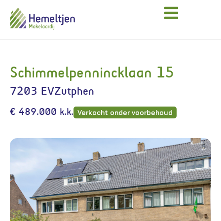
Schimmelpennincklaan 15
7203 EV
Zutphen
€ 489.000 k.k.
Verkocht onder voorbehoud