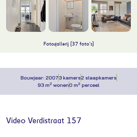
Fotogallerij (37 foto's)
Bouwjaar: 2007
3 kamers
2 slaapkamers
2
2
93 m
wonen
0 m
perceel
Video Verdistraat 157