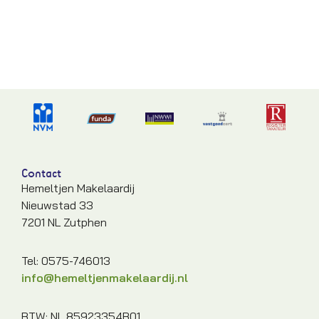
Contact
Hemeltjen Makelaardij
Nieuwstad 33
7201 NL Zutphen
Tel: 0575-746013
info@hemeltjenmakelaardij.nl
BTW: NL 85923354B01