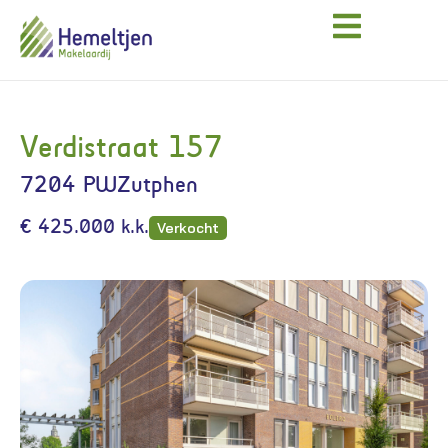
Verdistraat 157
7204 PW
Zutphen
€ 425.000 k.k.
Verkocht