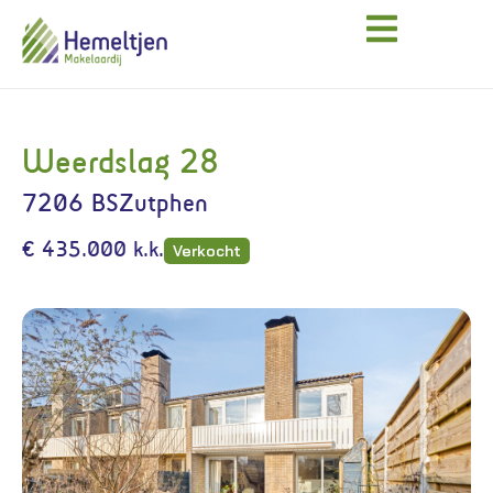
Weerdslag 28
7206 BS
Zutphen
€ 435.000 k.k.
Verkocht