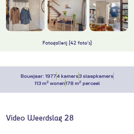
Fotogallerij (42 foto's)
Bouwjaar: 1977
4 kamers
3 slaapkamers
2
2
113 m
wonen
178 m
perceel
Video Weerdslag 28