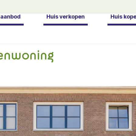
gaanbod
Huis verkopen
Huis kop
senwoning